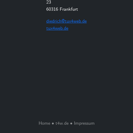
23
60316 Frankfurt
diedrich@tux4web.de
tux4web.de
Home
•
t4w.de
•
Impressum